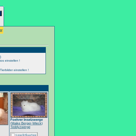
er
)
os einstellen !
erbilder einstellen !
Foehrer Inselzwerge
(
Maike Berger-Wieck
)
Teddyzwerge