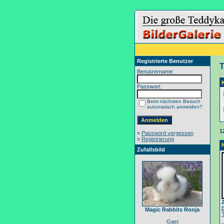
Registrierte Benutzer
T
Benutzername:
Passwort:
Beim nächsten Besuch
automatisch anmelden?
1
»
Password vergessen
»
Registrierung
Zufallsbild
Magic Rabbits Ronja
Gast