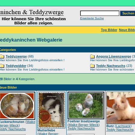
Erweiterte Suche
Top Bilder
Neue Bild
eddykaninchen Webgalerie
Kategorien
Teddyzwerge
(68)
Angora Löwenzwerge
(3
Hier können Sie Ihre Lieblingsfotos einstellen !
Hier können Sie Ihre Lieblingsfot
Teddywidder
(34)
Teddy Nachwuchs
(23)
Hier können Sie Ihre Lieblingsfotos einstellen !
Hier können Sie Ihre schönsten Ti
28
Bilder in
4
Kategorien.
Neue Bilder
Foehrer Inselzwerge
Zuckerschnuten
(
Maike
(
Maike Berger-Wieck
)
Berger-Wieck
)
Butz
(
Lachsack
)
Teddy Nachwuchs
Teddy Nachwuchs
Teddy Nachwuchs
Mutterliebe
(
Maike Berger-