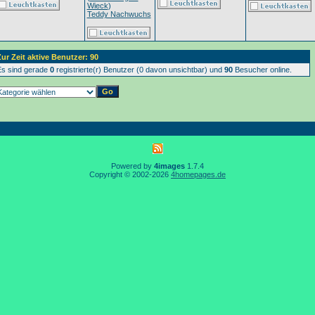
Wieck
)
Teddy Nachwuchs
ur Zeit aktive Benutzer: 90
s sind gerade
0
registrierte(r) Benutzer (0 davon unsichtbar) und
90
Besucher online.
Powered by
4images
1.7.4
Copyright © 2002-2026
4homepages.de