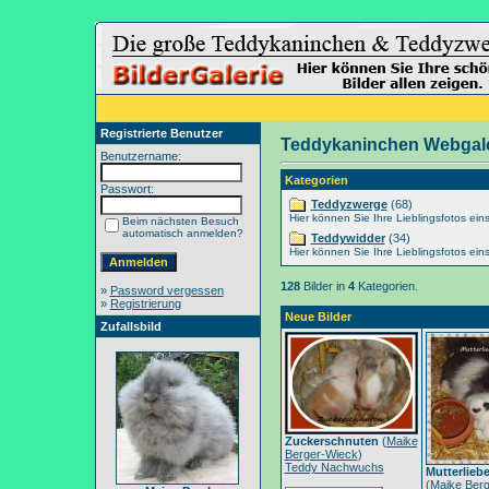
Registrierte Benutzer
Teddykaninchen Webgale
Benutzername:
Kategorien
Passwort:
Teddyzwerge
(68)
Hier können Sie Ihre Lieblingsfotos eins
Beim nächsten Besuch
automatisch anmelden?
Teddywidder
(34)
Hier können Sie Ihre Lieblingsfotos eins
128
Bilder in
4
Kategorien.
»
Password vergessen
»
Registrierung
Neue Bilder
Zufallsbild
Zuckerschnuten
(
Maike
Berger-Wieck
)
Teddy Nachwuchs
Mutterlieb
(
Maike Berg