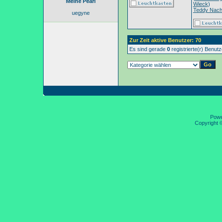
Meine Pearl
Wieck
)
Teddy Nac
uegyne
Zur Zeit aktive Benutzer: 70
Es sind gerade
0
registrierte(r) Benut
Pow
Copyright