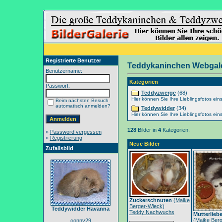
Registrierte Benutzer
Teddykaninchen Webgale
Benutzername:
Kategorien
Passwort:
Teddyzwerge
(68)
Hier können Sie Ihre Lieblingsfotos eins
Beim nächsten Besuch
automatisch anmelden?
Teddywidder
(34)
Hier können Sie Ihre Lieblingsfotos eins
128
Bilder in
4
Kategorien.
»
Password vergessen
»
Registrierung
Neue Bilder
Zufallsbild
Zuckerschnuten
(
Maike
Berger-Wieck
)
Teddywidder Havanna
Teddy Nachwuchs
Mutterlieb
(
Maike Berg
conny29