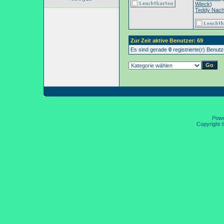
Wieck
)
Teddy Nac
Zur Zeit aktive Benutzer: 69
Es sind gerade
0
registrierte(r) Benut
Pow
Copyright