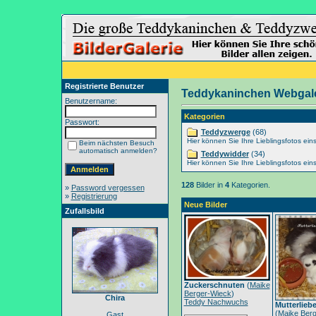
Registrierte Benutzer
Teddykaninchen Webgale
Benutzername:
Kategorien
Passwort:
Teddyzwerge
(68)
Hier können Sie Ihre Lieblingsfotos eins
Beim nächsten Besuch
automatisch anmelden?
Teddywidder
(34)
Hier können Sie Ihre Lieblingsfotos eins
128
Bilder in
4
Kategorien.
»
Password vergessen
»
Registrierung
Neue Bilder
Zufallsbild
Zuckerschnuten
(
Maike
Berger-Wieck
)
Chira
Teddy Nachwuchs
Mutterlieb
(
Maike Berg
Gast