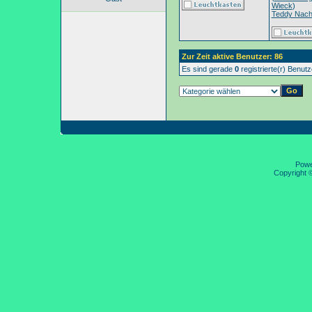
Wieck
)
Teddy Nac
Zur Zeit aktive Benutzer: 86
Es sind gerade
0
registrierte(r) Benut
Pow
Copyright