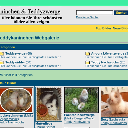
Erweiterte Suche
Top Bilder
Neue Bild
eddykaninchen Webgalerie
Kategorien
Teddyzwerge
(68)
Angora Löwenzwerge
(3
Hier können Sie Ihre Lieblingsfotos einstellen !
Hier können Sie Ihre Lieblingsfot
Teddywidder
(34)
Teddy Nachwuchs
(23)
Hier können Sie Ihre Lieblingsfotos einstellen !
Hier können Sie Ihre schönsten Ti
28
Bilder in
4
Kategorien.
Neue Bilder
Foehrer Inselzwerge
Zuckerschnuten
(
Maike
(
Maike Berger-Wieck
)
Berger-Wieck
)
Butz
(
Lachsack
)
Teddy Nachwuchs
Teddy Nachwuchs
Teddy Nachwuchs
Mutterliebe
(
Maike Berger-