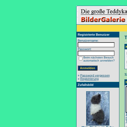
Registrierte Benutzer
T
Benutzername:
Passwort:
Beim nächsten Besuch
automatisch anmelden?
1
»
Password vergessen
»
Registrierung
Zufallsbild