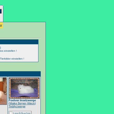
er
)
os einstellen !
erbilder einstellen !
Foehrer Inselzwerge
(
Maike Berger-Wieck
)
Teddyzwerge