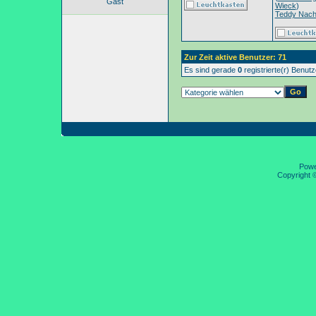
Gast
Wieck
)
Teddy Nac
Zur Zeit aktive Benutzer: 71
Es sind gerade
0
registrierte(r) Benut
Pow
Copyright