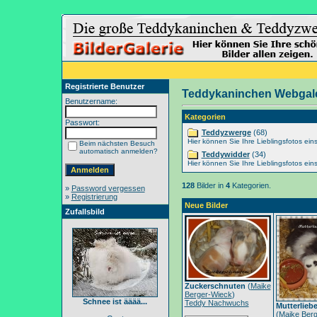
Registrierte Benutzer
Teddykaninchen Webgale
Benutzername:
Kategorien
Passwort:
Teddyzwerge
(68)
Hier können Sie Ihre Lieblingsfotos eins
Beim nächsten Besuch
automatisch anmelden?
Teddywidder
(34)
Hier können Sie Ihre Lieblingsfotos eins
128
Bilder in
4
Kategorien.
»
Password vergessen
»
Registrierung
Neue Bilder
Zufallsbild
Zuckerschnuten
(
Maike
Berger-Wieck
)
Schnee ist ääää...
Teddy Nachwuchs
Mutterlieb
(
Maike Berg