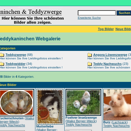
Erweiterte Suche
Top Bilder
Neue Bild
eddykaninchen Webgalerie
Kategorien
Teddyzwerge
(68)
Angora Löwenzwerge
(3
Hier können Sie Ihre Lieblingsfotos einstellen !
Hier können Sie Ihre Lieblingsfot
Teddywidder
(34)
Teddy Nachwuchs
(23)
Hier können Sie Ihre Lieblingsfotos einstellen !
Hier können Sie Ihre schönsten Ti
28
Bilder in
4
Kategorien.
Neue Bilder
Foehrer Inselzwerge
Zuckerschnuten
(
Maike
(
Maike Berger-Wieck
)
Berger-Wieck
)
Butz
(
Lachsack
)
Teddy Nachwuchs
Teddy Nachwuchs
Teddy Nachwuchs
Mutterliebe
(
Maike Berger-