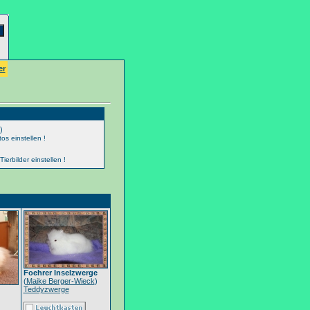
er
)
os einstellen !
erbilder einstellen !
Foehrer Inselzwerge
(
Maike Berger-Wieck
)
Teddyzwerge