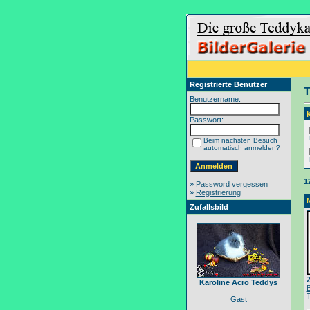
Registrierte Benutzer
T
Benutzername:
Passwort:
Beim nächsten Besuch
automatisch anmelden?
1
»
Password vergessen
»
Registrierung
Zufallsbild
Karoline Acro Teddys
Gast