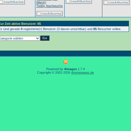
Wieck
)
Teddy Nachwuchs
ur Zeit aktive Benutzer: 85
s sind gerade
0
registrierte(r) Benutzer (0 davon unsichtbar) und
85
Besucher online.
Powered by
4images
1.7.4
Copyright © 2002-2026
4homepages.de