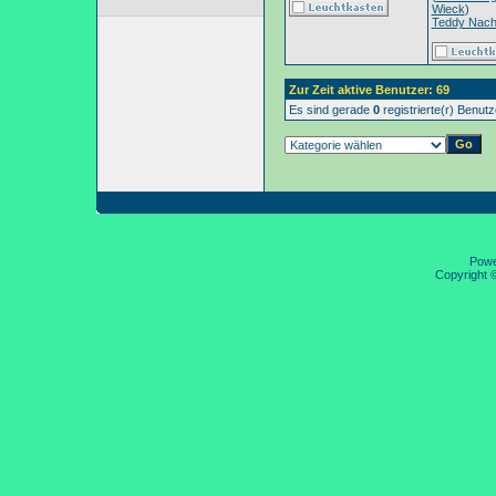
Wieck
)
Teddy Nac
Zur Zeit aktive Benutzer: 69
Es sind gerade
0
registrierte(r) Benut
Pow
Copyright