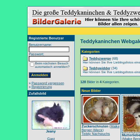
Registrierte Benutzer
Teddykaninchen Webgale
Benutzername:
Kategorien
Passwort:
Teddyzwerge
(68)
Hier können Sie Ihre Lieblingsfotos eins
Beim nächsten Besuch
automatisch anmelden?
Teddywidder
(34)
Hier können Sie Ihre Lieblingsfotos eins
128
Bilder in
4
Kategorien.
»
Password vergessen
»
Registrierung
Neue Bilder
Zufallsbild
Zuckerschnuten
(
Maike
Berger-Wieck
)
Jeany
Teddy Nachwuchs
Mutterlieb
Gast
(
Maike Berg