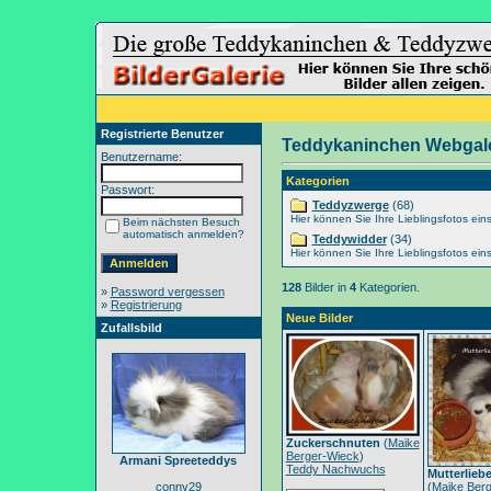
Registrierte Benutzer
Teddykaninchen Webgale
Benutzername:
Kategorien
Passwort:
Teddyzwerge
(68)
Hier können Sie Ihre Lieblingsfotos eins
Beim nächsten Besuch
automatisch anmelden?
Teddywidder
(34)
Hier können Sie Ihre Lieblingsfotos eins
128
Bilder in
4
Kategorien.
»
Password vergessen
»
Registrierung
Neue Bilder
Zufallsbild
Zuckerschnuten
(
Maike
Berger-Wieck
)
Armani Spreeteddys
Teddy Nachwuchs
Mutterlieb
conny29
(
Maike Berg