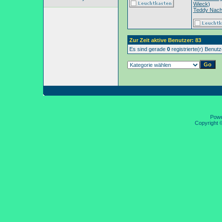
Wieck
)
Teddy Nac
Zur Zeit aktive Benutzer: 83
Es sind gerade
0
registrierte(r) Benut
Pow
Copyright