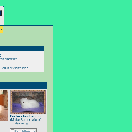
er
)
os einstellen !
erbilder einstellen !
Foehrer Inselzwerge
(
Maike Berger-Wieck
)
Teddyzwerge