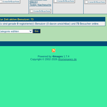
Wieck
)
Teddy Nachwuchs
ur Zeit aktive Benutzer: 73
s sind gerade
0
registrierte(r) Benutzer (0 davon unsichtbar) und
73
Besucher online.
Powered by
4images
1.7.4
Copyright © 2002-2026
4homepages.de