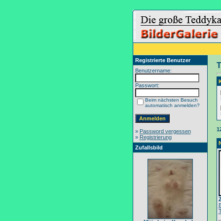
Registrierte Benutzer
T
Benutzername:
Passwort:
Beim nächsten Besuch
automatisch anmelden?
1
»
Password vergessen
»
Registrierung
Zufallsbild