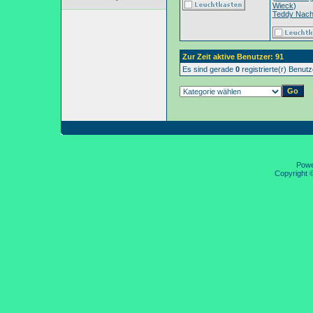
Wieck
)
Teddy Nac
Zur Zeit aktive Benutzer: 91
Es sind gerade
0
registrierte(r) Benut
Pow
Copyright