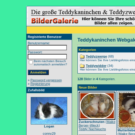
Registrierte Benutzer
Teddykaninchen Webgale
Benutzername:
Kategorien
Passwort:
Teddyzwerge
(68)
Hier können Sie Ihre Lieblingsfotos eins
Beim nächsten Besuch
automatisch anmelden?
Teddywidder
(34)
Hier können Sie Ihre Lieblingsfotos eins
128
Bilder in
4
Kategorien.
»
Password vergessen
»
Registrierung
Neue Bilder
Zufallsbild
Zuckerschnuten
(
Maike
Berger-Wieck
)
Logan
Teddy Nachwuchs
Mutterlieb
conny29
(
Maike Berg