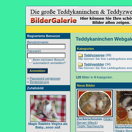
Registrierte Benutzer
Teddykaninchen Webgale
Benutzername:
Kategorien
Passwort:
Teddyzwerge
(68)
Hier können Sie Ihre Lieblingsfotos eins
Beim nächsten Besuch
automatisch anmelden?
Teddywidder
(34)
Hier können Sie Ihre Lieblingsfotos eins
128
Bilder in
4
Kategorien.
»
Password vergessen
»
Registrierung
Neue Bilder
Zufallsbild
Zuckerschnuten
(
Maike
Berger-Wieck
)
Magic Rabbits Virgina als
Teddy Nachwuchs
Baby...sooo süß
Mutterlieb
(
Maike Berg