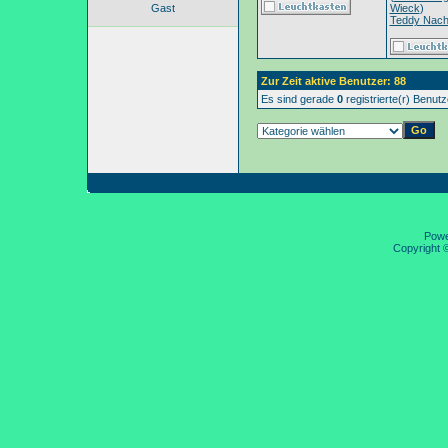
Gast
Wieck
)
Teddy Nac
Zur Zeit aktive Benutzer: 88
Es sind gerade
0
registrierte(r) Benut
Pow
Copyright