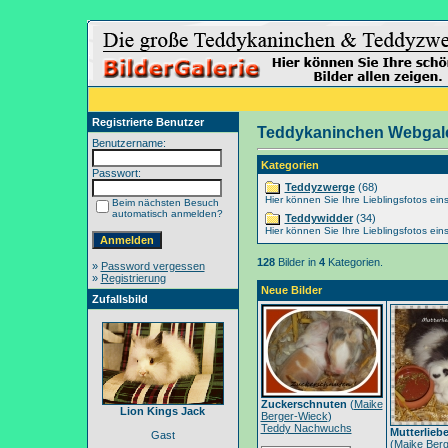
Registrierte Benutzer
Teddykaninchen Webgale
Benutzername:
Kategorien
Passwort:
Teddyzwerge
(68)
Hier können Sie Ihre Lieblingsfotos eins
Beim nächsten Besuch
automatisch anmelden?
Teddywidder
(34)
Hier können Sie Ihre Lieblingsfotos eins
128
Bilder in
4
Kategorien.
»
Password vergessen
»
Registrierung
Neue Bilder
Zufallsbild
Zuckerschnuten
(
Maike
Lion Kings Jack
Berger-Wieck
)
Teddy Nachwuchs
Mutterlieb
Gast
(
Maike Berg