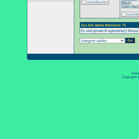
Wieck
)
Teddy Nac
Zur Zeit aktive Benutzer: 71
Es sind gerade
0
registrierte(r) Benut
Pow
Copyright