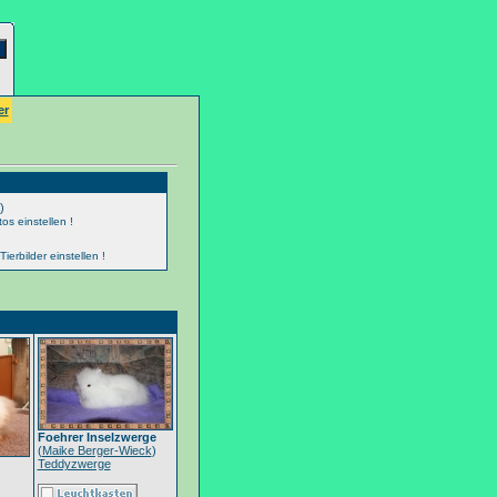
er
)
os einstellen !
erbilder einstellen !
Foehrer Inselzwerge
(
Maike Berger-Wieck
)
Teddyzwerge