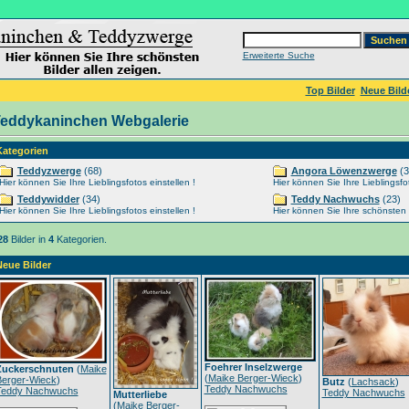
Erweiterte Suche
Top Bilder
Neue Bild
eddykaninchen Webgalerie
Kategorien
Teddyzwerge
(68)
Angora Löwenzwerge
(3
Hier können Sie Ihre Lieblingsfotos einstellen !
Hier können Sie Ihre Lieblingsfot
Teddywidder
(34)
Teddy Nachwuchs
(23)
Hier können Sie Ihre Lieblingsfotos einstellen !
Hier können Sie Ihre schönsten Ti
28
Bilder in
4
Kategorien.
Neue Bilder
Foehrer Inselzwerge
Zuckerschnuten
(
Maike
(
Maike Berger-Wieck
)
Berger-Wieck
)
Butz
(
Lachsack
)
Teddy Nachwuchs
Teddy Nachwuchs
Teddy Nachwuchs
Mutterliebe
(
Maike Berger-