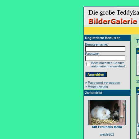
Registrierte Benutzer
T
Benutzername:
Passwort:
Beim nächsten Besuch
automatisch anmelden?
1
»
Password vergessen
»
Registrierung
Zufallsbild
Mit Freundin Bella
weide202