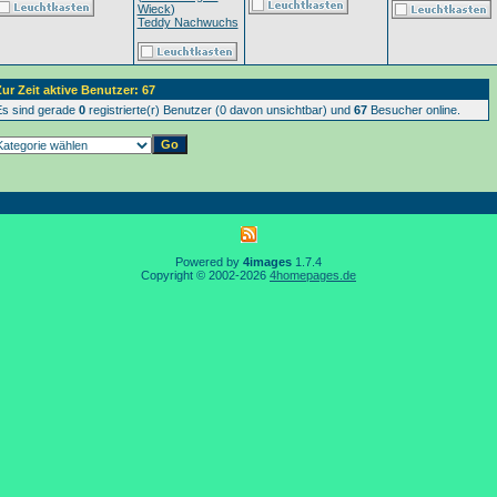
Wieck
)
Teddy Nachwuchs
ur Zeit aktive Benutzer: 67
s sind gerade
0
registrierte(r) Benutzer (0 davon unsichtbar) und
67
Besucher online.
Powered by
4images
1.7.4
Copyright © 2002-2026
4homepages.de