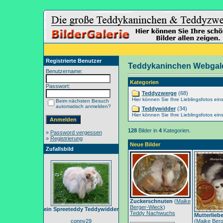
Registrierte Benutzer
Teddykaninchen Webgale
Benutzername:
Kategorien
Passwort:
Teddyzwerge
(68)
Hier können Sie Ihre Lieblingsfotos eins
Beim nächsten Besuch
automatisch anmelden?
Teddywidder
(34)
Hier können Sie Ihre Lieblingsfotos eins
128
Bilder in
4
Kategorien.
»
Password vergessen
»
Registrierung
Neue Bilder
Zufallsbild
Zuckerschnuten
(
Maike
Berger-Wieck
)
ein Spreeteddy Teddywidder
Teddy Nachwuchs
Mutterlieb
conny29
(
Maike Berg