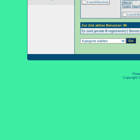
Wieck
)
Teddy Nac
Zur Zeit aktive Benutzer: 86
Es sind gerade
0
registrierte(r) Benut
Pow
Copyright