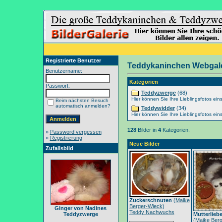
Registrierte Benutzer
Teddykaninchen Webgale
Benutzername:
Kategorien
Passwort:
Teddyzwerge
(68)
Hier können Sie Ihre Lieblingsfotos eins
Beim nächsten Besuch
automatisch anmelden?
Teddywidder
(34)
Hier können Sie Ihre Lieblingsfotos eins
128
Bilder in
4
Kategorien.
»
Password vergessen
»
Registrierung
Neue Bilder
Zufallsbild
Zuckerschnuten
(
Maike
Berger-Wieck
)
Ginger von Nadines
Teddy Nachwuchs
Teddyzwerge
Mutterlieb
(
Maike Berg