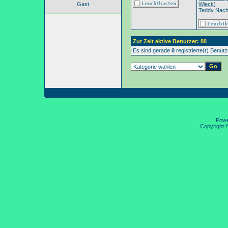
Gast
Wieck
)
Teddy Nac
Zur Zeit aktive Benutzer: 88
Es sind gerade
0
registrierte(r) Benut
Pow
Copyright