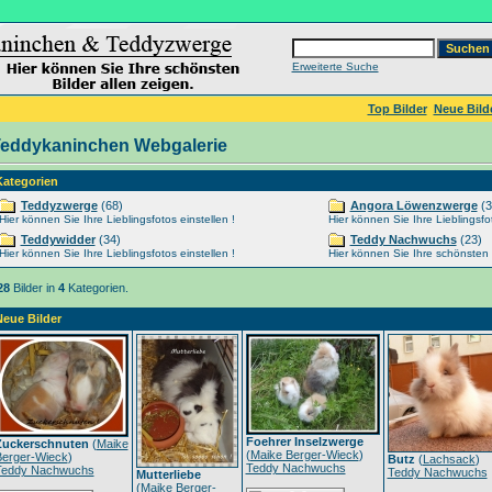
Erweiterte Suche
Top Bilder
Neue Bild
eddykaninchen Webgalerie
Kategorien
Teddyzwerge
(68)
Angora Löwenzwerge
(3
Hier können Sie Ihre Lieblingsfotos einstellen !
Hier können Sie Ihre Lieblingsfot
Teddywidder
(34)
Teddy Nachwuchs
(23)
Hier können Sie Ihre Lieblingsfotos einstellen !
Hier können Sie Ihre schönsten Ti
28
Bilder in
4
Kategorien.
Neue Bilder
Foehrer Inselzwerge
Zuckerschnuten
(
Maike
(
Maike Berger-Wieck
)
Berger-Wieck
)
Butz
(
Lachsack
)
Teddy Nachwuchs
Teddy Nachwuchs
Teddy Nachwuchs
Mutterliebe
(
Maike Berger-