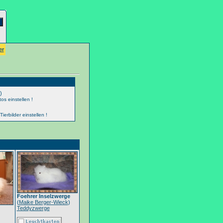
er
)
os einstellen !
erbilder einstellen !
Foehrer Inselzwerge
(
Maike Berger-Wieck
)
Teddyzwerge