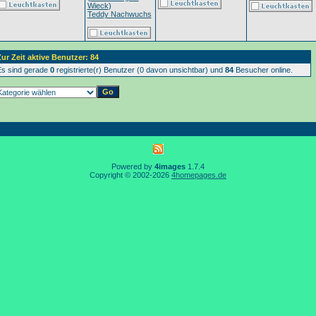
Wieck
)
Teddy Nachwuchs
ur Zeit aktive Benutzer: 84
s sind gerade
0
registrierte(r) Benutzer (0 davon unsichtbar) und
84
Besucher online.
Powered by
4images
1.7.4
Copyright © 2002-2026
4homepages.de