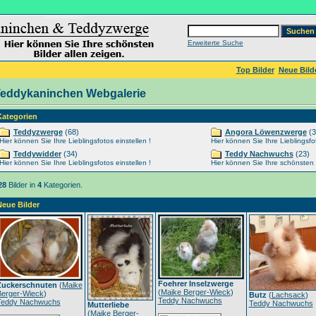
Erweiterte Suche
Top Bilder
Neue Bild
eddykaninchen Webgalerie
Kategorien
Teddyzwerge
(68)
Angora Löwenzwerge
(3
Hier können Sie Ihre Lieblingsfotos einstellen !
Hier können Sie Ihre Lieblingsfot
Teddywidder
(34)
Teddy Nachwuchs
(23)
Hier können Sie Ihre Lieblingsfotos einstellen !
Hier können Sie Ihre schönsten Ti
28
Bilder in
4
Kategorien.
Neue Bilder
Foehrer Inselzwerge
Zuckerschnuten
(
Maike
(
Maike Berger-Wieck
)
Berger-Wieck
)
Butz
(
Lachsack
)
Teddy Nachwuchs
Teddy Nachwuchs
Teddy Nachwuchs
Mutterliebe
(
Maike Berger-