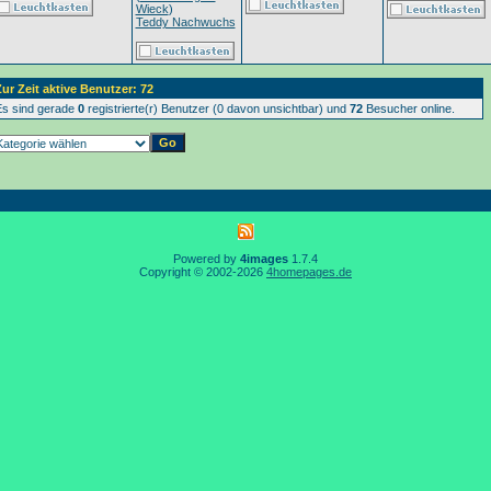
Wieck
)
Teddy Nachwuchs
ur Zeit aktive Benutzer: 72
s sind gerade
0
registrierte(r) Benutzer (0 davon unsichtbar) und
72
Besucher online.
Powered by
4images
1.7.4
Copyright © 2002-2026
4homepages.de