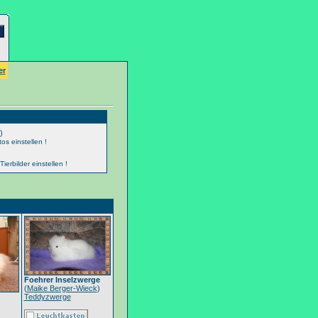
er
)
os einstellen !
erbilder einstellen !
Foehrer Inselzwerge
(
Maike Berger-Wieck
)
Teddyzwerge