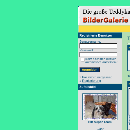
Registrierte Benutzer
T
Benutzername:
Passwort:
Beim nächsten Besuch
automatisch anmelden?
1
»
Password vergessen
»
Registrierung
Zufallsbild
Ein super Team
Gast