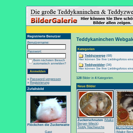
Registrierte Benutzer
Teddykaninchen Webgale
Benutzername:
Kategorien
Passwort:
Teddyzwerge
(68)
Hier können Sie Ihre Lieblingsfotos eins
Beim nächsten Besuch
automatisch anmelden?
Teddywidder
(34)
Hier können Sie Ihre Lieblingsfotos eins
128
Bilder in
4
Kategorien.
»
Password vergessen
»
Registrierung
Neue Bilder
Zufallsbild
Zuckerschnuten
(
Maike
Berger-Wieck
)
Flöckchen die Zuckerwatte
Teddy Nachwuchs
Mutterlieb
Gast
(
Maike Berg