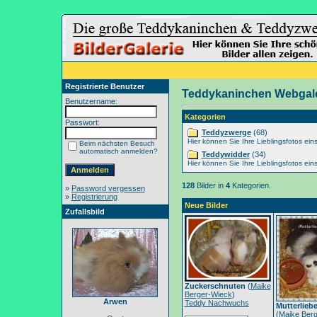
Registrierte Benutzer
Teddykaninchen Webgale
Benutzername:
Kategorien
Passwort:
Teddyzwerge
(68)
Hier können Sie Ihre Lieblingsfotos eins
Beim nächsten Besuch
automatisch anmelden?
Teddywidder
(34)
Hier können Sie Ihre Lieblingsfotos eins
128
Bilder in
4
Kategorien.
»
Password vergessen
»
Registrierung
Neue Bilder
Zufallsbild
Zuckerschnuten
(
Maike
Berger-Wieck
)
Arwen
Teddy Nachwuchs
Mutterlieb
(
Maike Berg