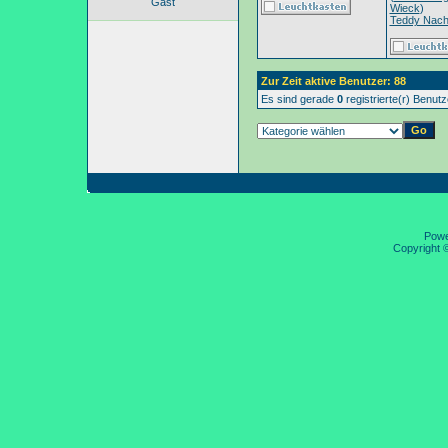
Gast
Wieck
)
Teddy Nac
Zur Zeit aktive Benutzer: 88
Es sind gerade
0
registrierte(r) Benut
Pow
Copyright