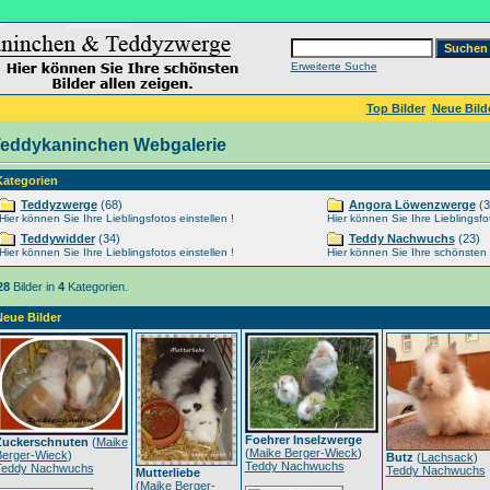
Erweiterte Suche
Top Bilder
Neue Bild
eddykaninchen Webgalerie
Kategorien
Teddyzwerge
(68)
Angora Löwenzwerge
(3
Hier können Sie Ihre Lieblingsfotos einstellen !
Hier können Sie Ihre Lieblingsfot
Teddywidder
(34)
Teddy Nachwuchs
(23)
Hier können Sie Ihre Lieblingsfotos einstellen !
Hier können Sie Ihre schönsten Ti
28
Bilder in
4
Kategorien.
Neue Bilder
Foehrer Inselzwerge
Zuckerschnuten
(
Maike
(
Maike Berger-Wieck
)
Berger-Wieck
)
Butz
(
Lachsack
)
Teddy Nachwuchs
Teddy Nachwuchs
Teddy Nachwuchs
Mutterliebe
(
Maike Berger-