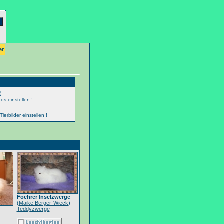
er
)
os einstellen !
erbilder einstellen !
Foehrer Inselzwerge
(
Maike Berger-Wieck
)
Teddyzwerge