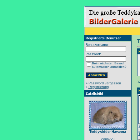
Registrierte Benutzer
T
Benutzername:
Passwort:
Beim nächsten Besuch
automatisch anmelden?
1
»
Password vergessen
»
Registrierung
Zufallsbild
Teddywidder Havanna
conny29