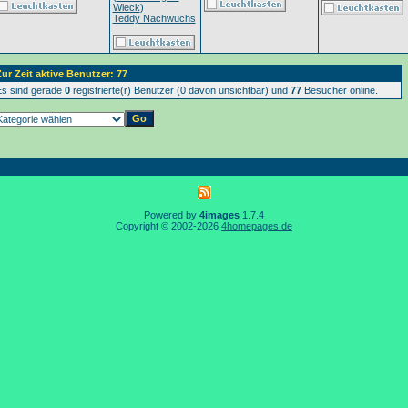
Wieck
)
Teddy Nachwuchs
ur Zeit aktive Benutzer: 77
s sind gerade
0
registrierte(r) Benutzer (0 davon unsichtbar) und
77
Besucher online.
Powered by
4images
1.7.4
Copyright © 2002-2026
4homepages.de