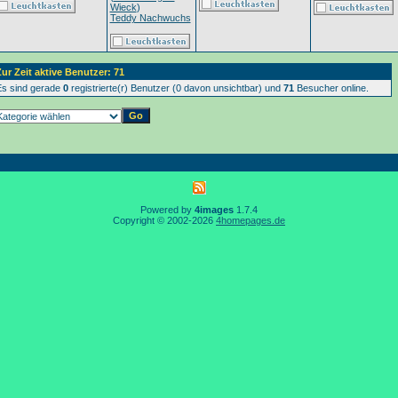
Wieck
)
Teddy Nachwuchs
ur Zeit aktive Benutzer: 71
s sind gerade
0
registrierte(r) Benutzer (0 davon unsichtbar) und
71
Besucher online.
Powered by
4images
1.7.4
Copyright © 2002-2026
4homepages.de