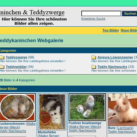
Erweiterte Suche
Top Bilder
Neue Bild
eddykaninchen Webgalerie
Kategorien
Teddyzwerge
(68)
Angora Löwenzwerge
(3
Hier können Sie Ihre Lieblingsfotos einstellen !
Hier können Sie Ihre Lieblingsfot
Teddywidder
(34)
Teddy Nachwuchs
(23)
Hier können Sie Ihre Lieblingsfotos einstellen !
Hier können Sie Ihre schönsten Ti
28
Bilder in
4
Kategorien.
Neue Bilder
Foehrer Inselzwerge
Zuckerschnuten
(
Maike
(
Maike Berger-Wieck
)
Berger-Wieck
)
Butz
(
Lachsack
)
Teddy Nachwuchs
Teddy Nachwuchs
Teddy Nachwuchs
Mutterliebe
(
Maike Berger-