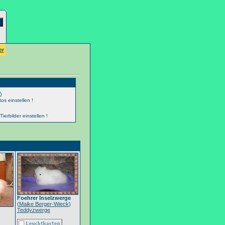
er
)
os einstellen !
erbilder einstellen !
Foehrer Inselzwerge
(
Maike Berger-Wieck
)
Teddyzwerge