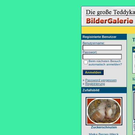
Registrierte Benutzer
T
Benutzername:
Passwort:
Beim nächsten Besuch
automatisch anmelden?
1
»
Password vergessen
»
Registrierung
Zufallsbild
Zuckerschnuten
Maike Berger-Wieck