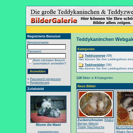
Registrierte Benutzer
Teddykaninchen Webgale
Benutzername:
Kategorien
Passwort:
Teddyzwerge
(68)
Hier können Sie Ihre Lieblingsfotos eins
Beim nächsten Besuch
automatisch anmelden?
Teddywidder
(34)
Hier können Sie Ihre Lieblingsfotos eins
128
Bilder in
4
Kategorien.
»
Password vergessen
»
Registrierung
Neue Bilder
Zufallsbild
Zuckerschnuten
(
Maike
Berger-Wieck
)
Blume die Mami
Teddy Nachwuchs
Mutterlieb
sweetprincess
(
Maike Berg