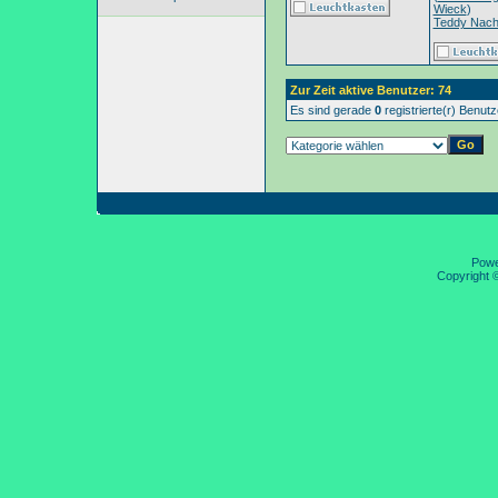
Wieck
)
Teddy Nac
Zur Zeit aktive Benutzer: 74
Es sind gerade
0
registrierte(r) Benut
Pow
Copyright