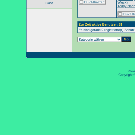
Wieck
)
Gast
Teddy Nac
Zur Zeit aktive Benutzer: 81
Es sind gerade
0
registrierte(r) Benut
Pow
Copyright