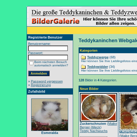
Registrierte Benutzer
Teddykaninchen Webgale
Benutzername:
Kategorien
Passwort:
Teddyzwerge
(68)
Hier können Sie Ihre Lieblingsfotos eins
Beim nächsten Besuch
automatisch anmelden?
Teddywidder
(34)
Hier können Sie Ihre Lieblingsfotos eins
128
Bilder in
4
Kategorien.
»
Password vergessen
»
Registrierung
Neue Bilder
Zufallsbild
Zuckerschnuten
(
Maike
Berger-Wieck
)
Teddy Nachwuchs
Mutterlieb
Esmeralda
(
Maike Berg