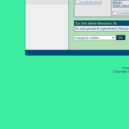
Wieck
)
Teddy Nac
Zur Zeit aktive Benutzer: 91
Es sind gerade
0
registrierte(r) Benut
Pow
Copyright