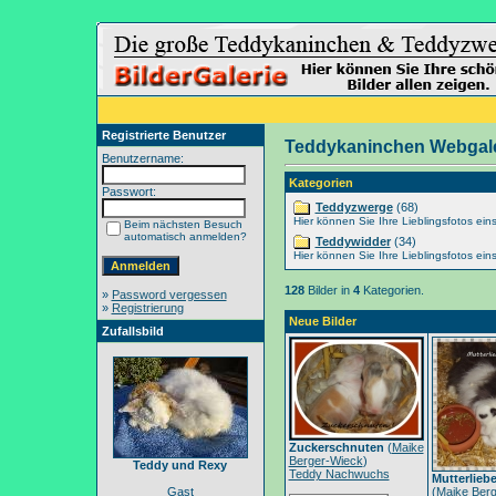
Registrierte Benutzer
Teddykaninchen Webgale
Benutzername:
Kategorien
Passwort:
Teddyzwerge
(68)
Hier können Sie Ihre Lieblingsfotos eins
Beim nächsten Besuch
automatisch anmelden?
Teddywidder
(34)
Hier können Sie Ihre Lieblingsfotos eins
128
Bilder in
4
Kategorien.
»
Password vergessen
»
Registrierung
Neue Bilder
Zufallsbild
Zuckerschnuten
(
Maike
Berger-Wieck
)
Teddy und Rexy
Teddy Nachwuchs
Mutterlieb
Gast
(
Maike Berg