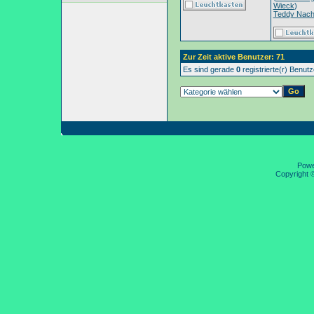
Wieck
)
Teddy Nac
Zur Zeit aktive Benutzer: 71
Es sind gerade
0
registrierte(r) Benut
Pow
Copyright