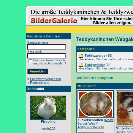
Registrierte Benutzer
Teddykaninchen Webgale
Benutzername:
Kategorien
Passwort:
Teddyzwerge
(68)
Hier können Sie Ihre Lieblingsfotos eins
Beim nächsten Besuch
automatisch anmelden?
Teddywidder
(34)
Hier können Sie Ihre Lieblingsfotos eins
128
Bilder in
4
Kategorien.
»
Password vergessen
»
Registrierung
Neue Bilder
Zufallsbild
Zuckerschnuten
(
Maike
Piccolino
Berger-Wieck
)
Teddy Nachwuchs
Mutterlieb
weide202
(
Maike Berg