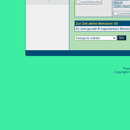
Wieck
)
Teddy Nac
Zur Zeit aktive Benutzer: 83
Es sind gerade
0
registrierte(r) Benut
Pow
Copyright