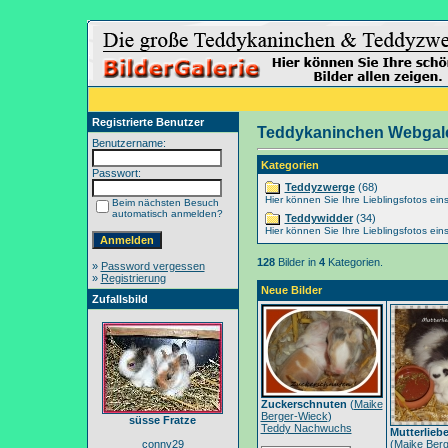
Registrierte Benutzer
Teddykaninchen Webgale
Benutzername:
Kategorien
Passwort:
Teddyzwerge
(68)
Hier können Sie Ihre Lieblingsfotos eins
Beim nächsten Besuch
automatisch anmelden?
Teddywidder
(34)
Hier können Sie Ihre Lieblingsfotos eins
128
Bilder in
4
Kategorien.
»
Password vergessen
»
Registrierung
Neue Bilder
Zufallsbild
Zuckerschnuten
(
Maike
Berger-Wieck
)
süsse Fratze
Teddy Nachwuchs
Mutterlieb
conny29
(
Maike Berg