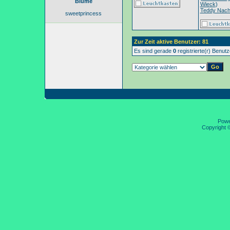
Blume
Wieck
)
Teddy Nac
sweetprincess
Zur Zeit aktive Benutzer: 81
Es sind gerade
0
registrierte(r) Benut
Pow
Copyright