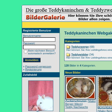
Registrierte Benutzer
Teddykaninchen Webgale
Benutzername:
Kategorien
Passwort:
Teddyzwerge
(68)
Hier können Sie Ihre Lieblingsfotos eins
Beim nächsten Besuch
automatisch anmelden?
Teddywidder
(34)
Hier können Sie Ihre Lieblingsfotos eins
128
Bilder in
4
Kategorien.
»
Password vergessen
»
Registrierung
Neue Bilder
Zufallsbild
Zuckerschnuten
(
Maike
Berger-Wieck
)
Teddy Nachwuchs
Mutterlieb
(
Maike Berg