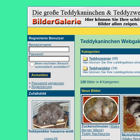
Registrierte Benutzer
Teddykaninchen Webgale
Benutzername:
Kategorien
Passwort:
Teddyzwerge
(68)
Hier können Sie Ihre Lieblingsfotos eins
Beim nächsten Besuch
automatisch anmelden?
Teddywidder
(34)
Hier können Sie Ihre Lieblingsfotos eins
128
Bilder in
4
Kategorien.
»
Password vergessen
»
Registrierung
Neue Bilder
Zufallsbild
Zuckerschnuten
(
Maike
Berger-Wieck
)
Teddywidder havanna-weiß
Teddy Nachwuchs
Mutterlieb
conny29
(
Maike Berg