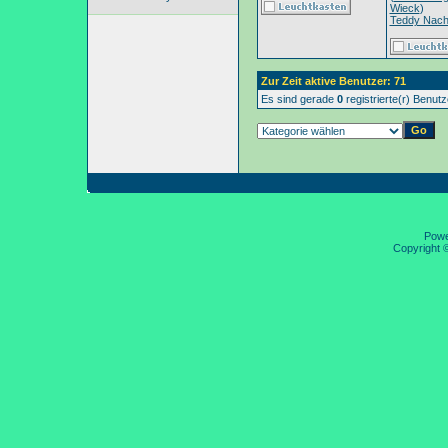
Wieck
)
Teddy Nac
Zur Zeit aktive Benutzer: 71
Es sind gerade
0
registrierte(r) Benut
Pow
Copyright