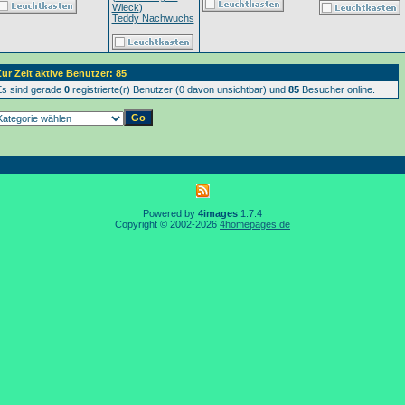
Wieck
)
Teddy Nachwuchs
ur Zeit aktive Benutzer: 85
s sind gerade
0
registrierte(r) Benutzer (0 davon unsichtbar) und
85
Besucher online.
Powered by
4images
1.7.4
Copyright © 2002-2026
4homepages.de