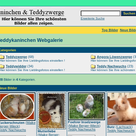
Erweiterte Suche
Top Bilder
Neue Bild
eddykaninchen Webgalerie
Kategorien
Teddyzwerge
(68)
Angora Löwenzwerge
(3
Hier können Sie Ihre Lieblingsfotos einstellen !
Hier können Sie Ihre Lieblingsfot
Teddywidder
(34)
Teddy Nachwuchs
(23)
Hier können Sie Ihre Lieblingsfotos einstellen !
Hier können Sie Ihre schönsten Ti
28
Bilder in
4
Kategorien.
Neue Bilder
Foehrer Inselzwerge
Zuckerschnuten
(
Maike
(
Maike Berger-Wieck
)
Berger-Wieck
)
Butz
(
Lachsack
)
Teddy Nachwuchs
Teddy Nachwuchs
Teddy Nachwuchs
Mutterliebe
(
Maike Berger-