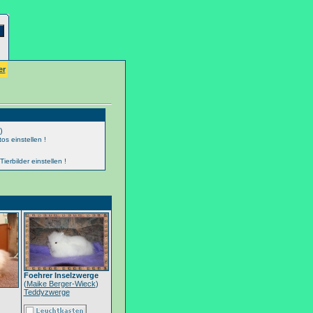
er
)
os einstellen !
erbilder einstellen !
Foehrer Inselzwerge
(
Maike Berger-Wieck
)
Teddyzwerge