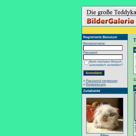
Registrierte Benutzer
T
Benutzername:
Passwort:
Beim nächsten Besuch
automatisch anmelden?
1
»
Password vergessen
»
Registrierung
Zufallsbild
Filou