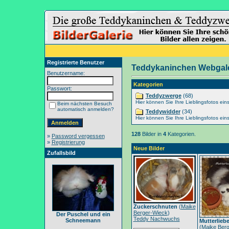
Registrierte Benutzer
Teddykaninchen Webgale
Benutzername:
Kategorien
Passwort:
Teddyzwerge
(68)
Hier können Sie Ihre Lieblingsfotos eins
Beim nächsten Besuch
automatisch anmelden?
Teddywidder
(34)
Hier können Sie Ihre Lieblingsfotos eins
128
Bilder in
4
Kategorien.
»
Password vergessen
»
Registrierung
Neue Bilder
Zufallsbild
Zuckerschnuten
(
Maike
Berger-Wieck
)
Der Puschel und ein
Teddy Nachwuchs
Schneemann
Mutterlieb
(
Maike Berg