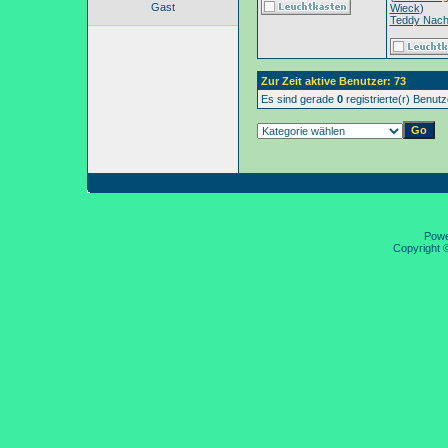
Gast
Wieck
)
Teddy Nac
Zur Zeit aktive Benutzer: 73
Es sind gerade
0
registrierte(r) Benut
Pow
Copyright