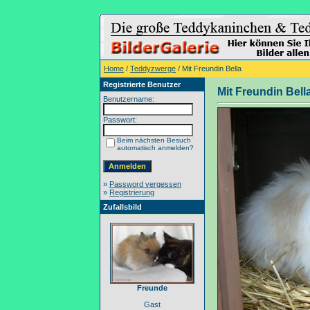
Home
/
Teddyzwerge
/ Mit Freundin Bella
Registrierte Benutzer
Mit Freundin Bell
Benutzername:
Passwort:
Beim nächsten Besuch
automatisch anmelden?
»
Password vergessen
»
Registrierung
Zufallsbild
Freunde
Gast