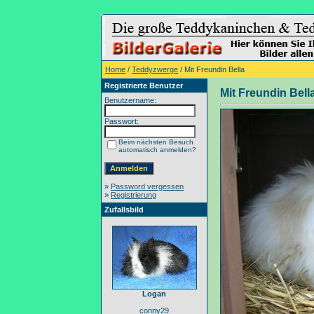
Home
/
Teddyzwerge
/ Mit Freundin Bella
Registrierte Benutzer
Mit Freundin Bell
Benutzername:
Passwort:
Beim nächsten Besuch
automatisch anmelden?
»
Password vergessen
»
Registrierung
Zufallsbild
Logan
conny29