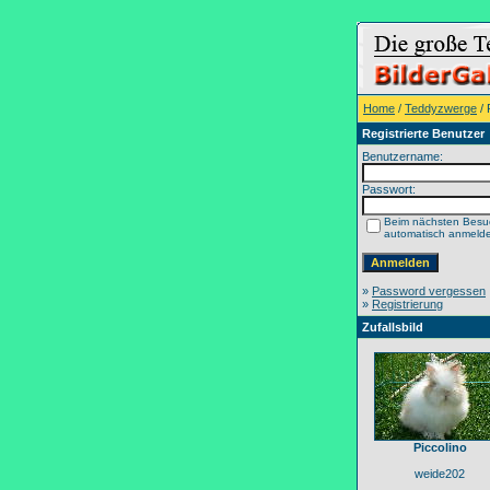
Home
/
Teddyzwerge
/ 
Registrierte Benutzer
Benutzername:
Passwort:
Beim nächsten Besu
automatisch anmeld
»
Password vergessen
»
Registrierung
Zufallsbild
Piccolino
weide202