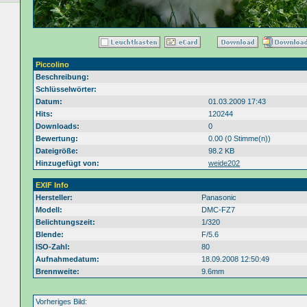
Piccolino
Beschreibung:
Schlüsselwörter:
Datum:
01.03.2009 17:43
Hits:
120244
Downloads:
0
Bewertung:
0.00 (0 Stimme(n))
Dateigröße:
98.2 KB
Hinzugefügt von:
weide202
EXIF Info
Hersteller:
Panasonic
Modell:
DMC-FZ7
Belichtungszeit:
1/320
Blende:
F/5.6
ISO-Zahl:
80
Aufnahmedatum:
18.09.2008 12:50:49
Brennweite:
9.6mm
Vorheriges Bild: