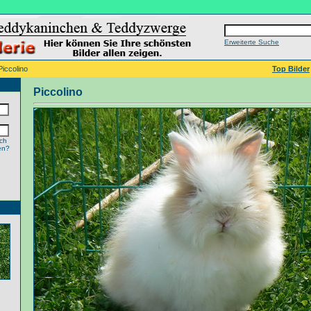
Erweiterte Suche
Piccolino
Top Bilder
Piccolino
ch
en?