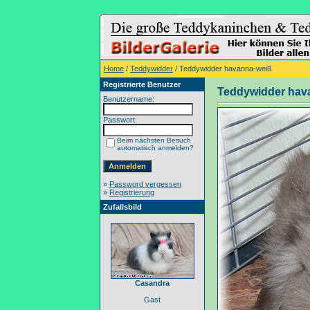
Home
/
Teddywidder
/ Teddywidder havanna-weiß
Registrierte Benutzer
Teddywidder hav
Benutzername:
Passwort:
Beim nächsten Besuch
automatisch anmelden?
»
Password vergessen
»
Registrierung
Zufallsbild
Casandra
Gast