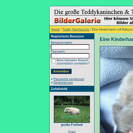
Home
/
Teddy Nachwuchs
/ Eine Kinderhand voll Babysc
Registrierte Benutzer
Eine Kinderha
Benutzername:
Passwort:
Beim nächsten Besuch
automatisch anmelden?
»
Password vergessen
»
Registrierung
Zufallsbild
große Freiheit
Gast