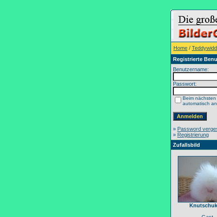
Home
/
Teddywidd
Registrierte Benu
Benutzername:
Passwort:
Beim nächsten
automatisch a
»
Password verge
»
Registrierung
Zufallsbild
Knutschuk