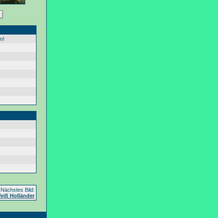
n!
Nächstes Bild:
eiß Holländer