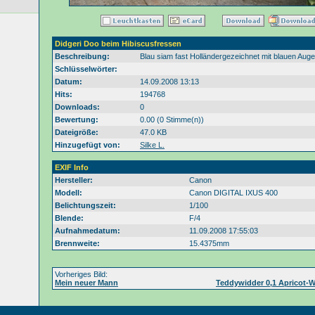
Didgeri Doo beim Hibiscusfressen
Beschreibung:
Blau siam fast Holländergezeichnet mit blauen Auge
Schlüsselwörter:
Datum:
14.09.2008 13:13
Hits:
194768
Downloads:
0
Bewertung:
0.00 (0 Stimme(n))
Dateigröße:
47.0 KB
Hinzugefügt von:
Silke L.
EXIF Info
Hersteller:
Canon
Modell:
Canon DIGITAL IXUS 400
Belichtungszeit:
1/100
Blende:
F/4
Aufnahmedatum:
11.09.2008 17:55:03
Brennweite:
15.4375mm
Vorheriges Bild:
Mein neuer Mann
Teddywidder 0,1 Apricot-W