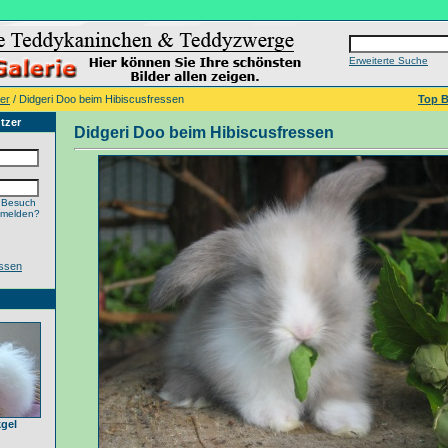
Erweiterte Suche
er
/ Didgeri Doo beim Hibiscusfressen
Top B
tzer
Didgeri Doo beim Hibiscusfressen
 Besuch
nmelden?
ssen
gel