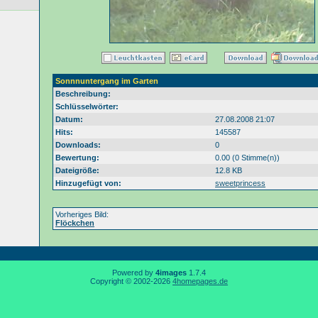
Sonnnuntergang im Garten
Beschreibung:
Schlüsselwörter:
Datum:
27.08.2008 21:07
Hits:
145587
Downloads:
0
Bewertung:
0.00 (0 Stimme(n))
Dateigröße:
12.8 KB
Hinzugefügt von:
sweetprincess
Vorheriges Bild:
Flöckchen
Powered by
4images
1.7.4
Copyright © 2002-2026
4homepages.de