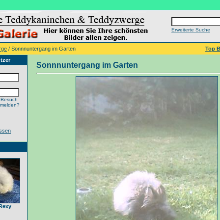
Erweiterte Suche
rge
/ Sonnnuntergang im Garten
Top B
tzer
Sonnnuntergang im Garten
 Besuch
nmelden?
ssen
Rexy