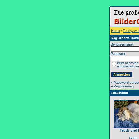
Home
/
Teddyzwe
Registrierte Benu
Benutzername:
Passwort:
Beim nächsten
automatisch a
»
Password verge
»
Registrierung
Zufallsbild
Teddy und 
Gast