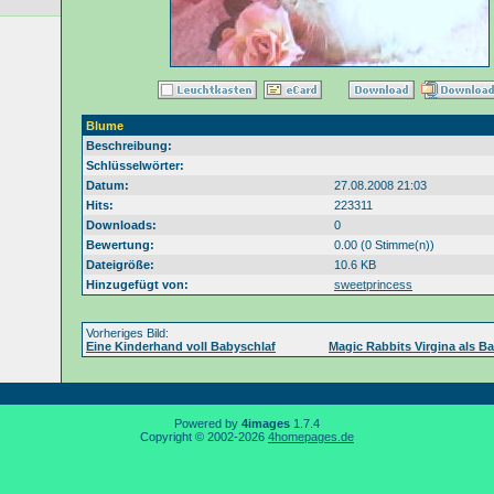
Blume
Beschreibung:
Schlüsselwörter:
Datum:
27.08.2008 21:03
Hits:
223311
Downloads:
0
Bewertung:
0.00 (0 Stimme(n))
Dateigröße:
10.6 KB
Hinzugefügt von:
sweetprincess
Vorheriges Bild:
Eine Kinderhand voll Babyschlaf
Magic Rabbits Virgina als B
Powered by
4images
1.7.4
Copyright © 2002-2026
4homepages.de