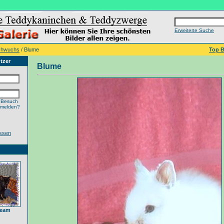
Erweiterte Suche
chwuchs
/ Blume
Top B
tzer
Blume
 Besuch
nmelden?
ssen
Team