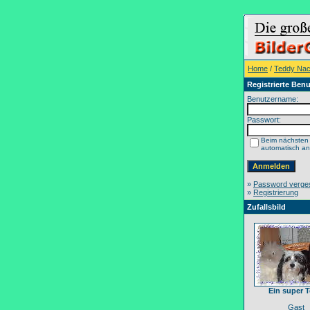
Home
/
Teddy Na
Registrierte Benu
Benutzername:
Passwort:
Beim nächsten
automatisch a
»
Password verge
»
Registrierung
Zufallsbild
Ein super 
Gast