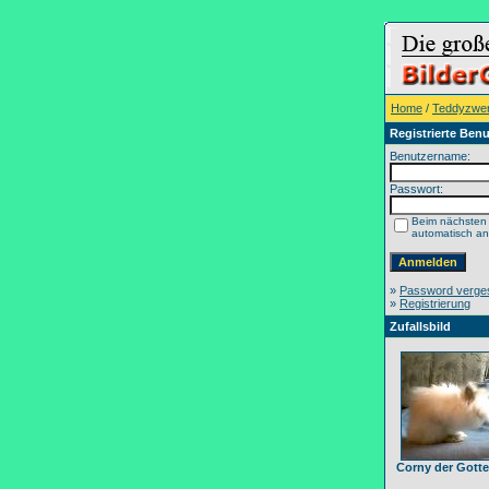
Home
/
Teddyzwe
Registrierte Benu
Benutzername:
Passwort:
Beim nächsten
automatisch a
»
Password verge
»
Registrierung
Zufallsbild
Corny der Gotte