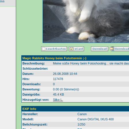
ess
Magic Rabbits Honey beim Fotottermin ;-)
Beschreibung:
Meine süße Honey beim Fotoshooting... sie macht das 
Schlüsselwörter:
Datum:
26.08.2008 10:44
Hits:
117478
Downloads:
0
Bewertung:
0.00 (0 Stimme(n))
Dateigröße:
45.4 KB
Hinzugefügt von:
Silke L.
EXIF Info
Hersteller:
Canon
Modell:
Canon DIGITAL IXUS 400
Belichtungszeit:
1/250