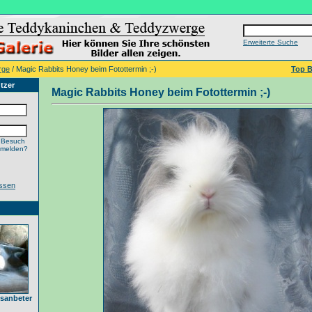
Erweiterte Suche
rge
/ Magic Rabbits Honey beim Fotottermin ;-)
Top B
tzer
Magic Rabbits Honey beim Fotottermin ;-)
 Besuch
nmelden?
ssen
sanbeter