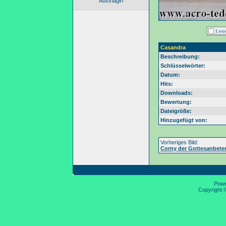
Austriagirl
Casandra
Beschreibung:
Schlüsselwörter:
Datum:
Hits:
Downloads:
Bewertung:
Dateigröße:
Hinzugefügt von:
Vorheriges Bild:
Corny der Gottesanbete
Pow
Copyright