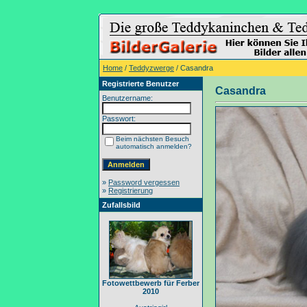
Home
/
Teddyzwerge
/ Casandra
Registrierte Benutzer
Casandra
Benutzername:
Passwort:
Beim nächsten Besuch
automatisch anmelden?
»
Password vergessen
»
Registrierung
Zufallsbild
Fotowettbewerb für Ferber
2010