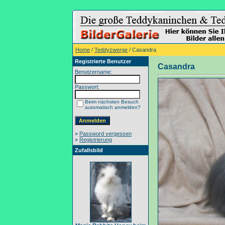
Home
/
Teddyzwerge
/ Casandra
Registrierte Benutzer
Casandra
Benutzername:
Passwort:
Beim nächsten Besuch
automatisch anmelden?
»
Password vergessen
»
Registrierung
Zufallsbild