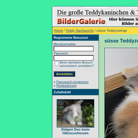
Home
/
Teddy Nachwuchs
/ süsse Teddyzwerge
Registrierte Benutzer
süsse Teddyz
Benutzername:
Passwort:
Beim nächsten Besuch
automatisch anmelden?
»
Password vergessen
»
Registrierung
Zufallsbild
Didgeri Doo beim
Hibiscusfressen