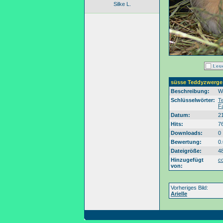
Silke L.
süsse Teddyzwerge
Beschreibung:
W
Schlüsselwörter:
T
F
Datum:
2
Hits:
7
Downloads:
0
Bewertung:
0
Dateigröße:
4
Hinzugefügt
c
von:
Vorheriges Bild:
Arielle