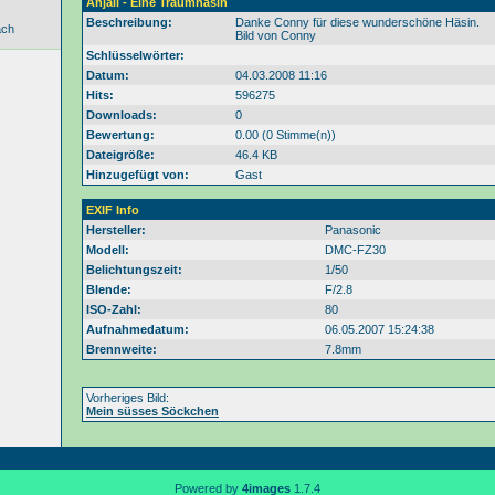
Anjali - Eine Traumhäsin
Beschreibung:
Danke Conny für diese wunderschöne Häsin.
ach
Bild von Conny
Schlüsselwörter:
Datum:
04.03.2008 11:16
Hits:
596275
Downloads:
0
Bewertung:
0.00 (0 Stimme(n))
Dateigröße:
46.4 KB
Hinzugefügt von:
Gast
EXIF Info
Hersteller:
Panasonic
Modell:
DMC-FZ30
Belichtungszeit:
1/50
Blende:
F/2.8
ISO-Zahl:
80
Aufnahmedatum:
06.05.2007 15:24:38
Brennweite:
7.8mm
Vorheriges Bild:
Mein süsses Söckchen
Powered by
4images
1.7.4