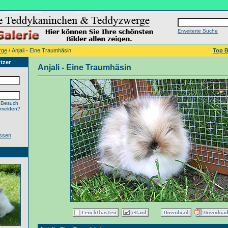
Erweiterte Suche
rge
/ Anjali - Eine Traumhäsin
Top B
tzer
Anjali - Eine Traumhäsin
 Besuch
nmelden?
ssen