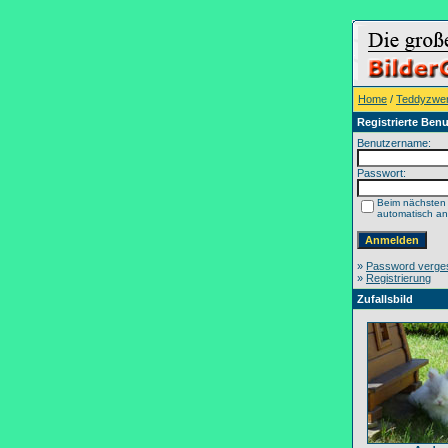
Home
/
Teddyzwe
Registrierte Benu
Benutzername:
Passwort:
Beim nächsten
automatisch a
»
Password verge
»
Registrierung
Zufallsbild