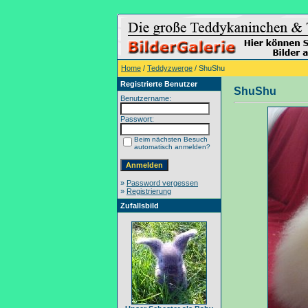
Home
/
Teddyzwerge
/ ShuShu
Registrierte Benutzer
ShuShu
Benutzername:
Passwort:
Beim nächsten Besuch
automatisch anmelden?
»
Password vergessen
»
Registrierung
Zufallsbild