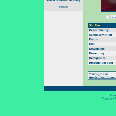
Unser Schester als Baby
uegyne
ShuShu
Beschreibung:
Schlüsselwörter:
Datum:
Hits:
Downloads:
Bewertung:
Dateigröße:
Hinzugefügt von:
Vorheriges Bild:
Anjali - Eine Traum
Pow
Copyright