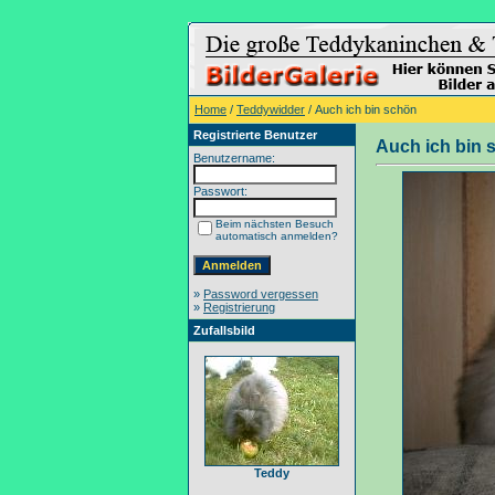
Home
/
Teddywidder
/ Auch ich bin schön
Registrierte Benutzer
Auch ich bin 
Benutzername:
Passwort:
Beim nächsten Besuch
automatisch anmelden?
»
Password vergessen
»
Registrierung
Zufallsbild
Teddy