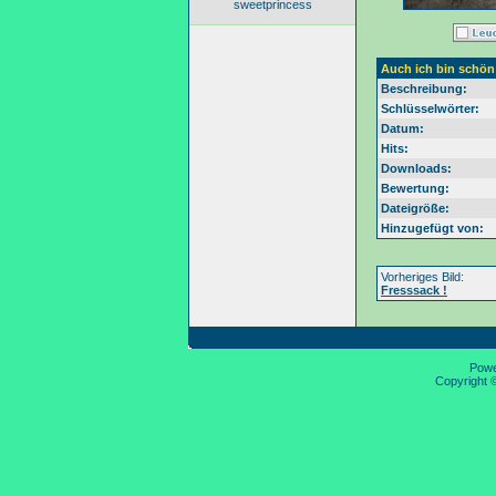
sweetprincess
Auch ich bin schön
Beschreibung:
Schlüsselwörter:
Datum:
Hits:
Downloads:
Bewertung:
Dateigröße:
Hinzugefügt von:
Vorheriges Bild:
Fresssack !
Pow
Copyright