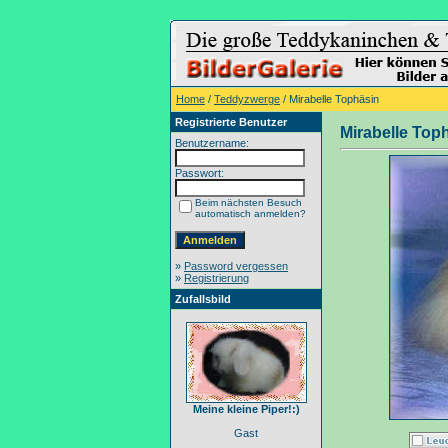
Home
/
Teddyzwerge
/ Mirabelle Tophäsin
Registrierte Benutzer
Mirabelle Top
Benutzername:
Passwort:
Beim nächsten Besuch
automatisch anmelden?
»
Password vergessen
»
Registrierung
Zufallsbild
Meine kleine Piper!:)
Gast