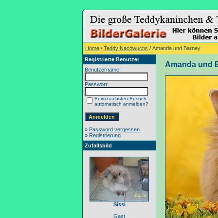
Home
/
Teddy Nachwuchs
/ Amanda und Barney
Registrierte Benutzer
Amanda und 
Benutzername:
Passwort:
Beim nächsten Besuch
automatisch anmelden?
»
Password vergessen
»
Registrierung
Zufallsbild
Sissi
Gast