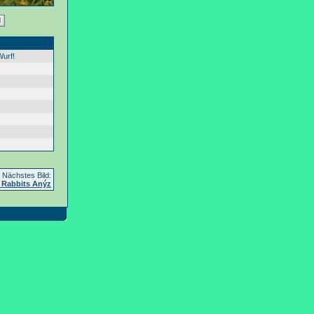
Wurf!
Nächstes Bild:
 Rabbits Anýz