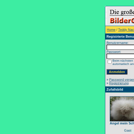
Home
/
Teddy Na
Registrierte Benu
Benutzername:
Passwort:
Beim nächsten
automatisch a
»
Password verge
»
Registrierung
Zufallsbild
Angel mein Sch
Gast