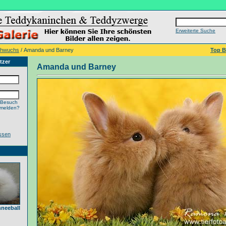
Erweiterte Suche
chwuchs
/ Amanda und Barney
Top B
tzer
Amanda und Barney
 Besuch
nmelden?
ssen
neeball