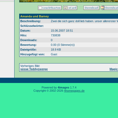
Amanda und Barney
Beschreibung:
Zwei die sich ganz doll lieb haben. unser allererster 
Schlüsselwörter:
Datum:
15.06.2007 18:51
Hits:
730838
Downloads:
0
Bewertung:
0.00 (0 Stimme(n))
Dateigröße:
18.9 KB
Hinzugefügt von:
Gast
Vorheriges Bild:
süsse Teddyzwerge
Magic
Powered by
4images
1.7.4
Copyright © 2002-2026
4homepages.de