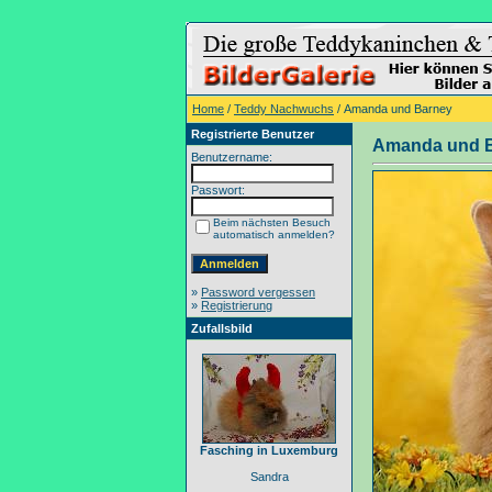
Home
/
Teddy Nachwuchs
/ Amanda und Barney
Registrierte Benutzer
Amanda und 
Benutzername:
Passwort:
Beim nächsten Besuch
automatisch anmelden?
»
Password vergessen
»
Registrierung
Zufallsbild
Fasching in Luxemburg
Sandra